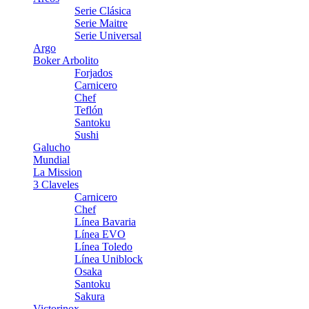
Serie Clásica
Serie Maitre
Serie Universal
Argo
Boker Arbolito
Forjados
Carnicero
Chef
Teflón
Santoku
Sushi
Galucho
Mundial
La Mission
3 Claveles
Carnicero
Chef
Línea Bavaria
Línea EVO
Línea Toledo
Línea Uniblock
Osaka
Santoku
Sakura
Victorinox