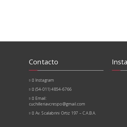
Contacto
Inst
Instagram
(54-011) 4854-6766
Email:
cuchilleriavcrespo@gmail.com
Av. Scalabrini Ortiz 197 – C.A.B.A.