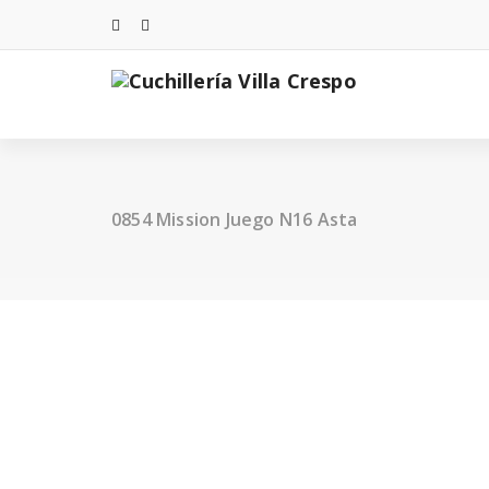
Saltar
al
contenido
0854 Mission Juego N16 Asta