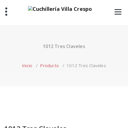
Saltar
al
contenido
1012 Tres Claveles
Inicio
/
Producto
/
1012 Tres Claveles