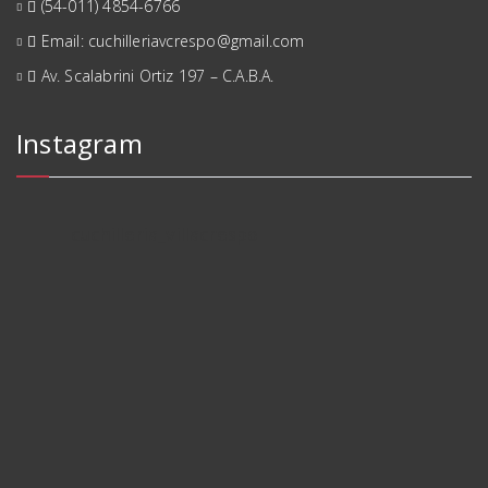
(54-011) 4854-6766
Email: cuchilleriavcrespo@gmail.com
Av. Scalabrini Ortiz 197 – C.A.B.A.
Instagram
cuchilleria_villacrespo