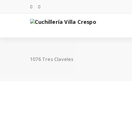
Saltar
al
contenido
1076 Tres Claveles