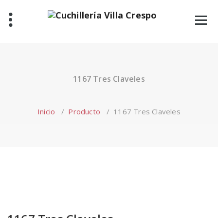
Saltar
al
contenido
1167 Tres Claveles
Inicio
/
Producto
/
1167 Tres Claveles