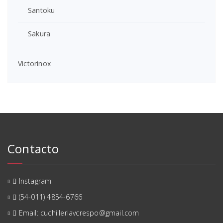
Santoku
Sakura
Victorinox
Contacto
Instagram
(54-011) 4854-6766
Email: cuchilleriavcrespo@gmail.com