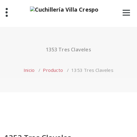
Saltar
al
contenido
1353 Tres Claveles
Inicio
/
Producto
/
1353 Tres Claveles