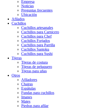
Empresa
Noticias
Preguntas frecuentes
Ubicación
Afilados
Cuchillos
Cuchillos artesanales
Cuchillos para Carnicero
Cuchillos para Chef
Cuchillos Forjados
Cuchillos para Parrilla
Cuchillos Santoku
Cuchillos para Sushi
Tijeras
Tijeras de costura
Tijeras de peluquero
Tijeras para uñas
Otros
Afiladores
Chairas
Espátulas
Fundas para cuchillos
Imanes
Mates
Piedras para afilar