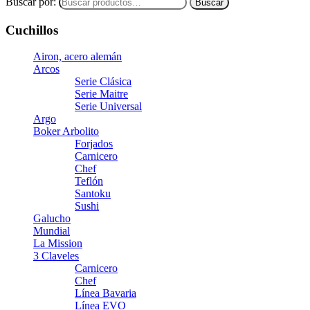
Buscar por:
Buscar
Cuchillos
Airon, acero alemán
Arcos
Serie Clásica
Serie Maitre
Serie Universal
Argo
Boker Arbolito
Forjados
Carnicero
Chef
Teflón
Santoku
Sushi
Galucho
Mundial
La Mission
3 Claveles
Carnicero
Chef
Línea Bavaria
Línea EVO