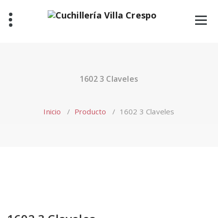
Saltar
al
contenido
1602 3 Claveles
Inicio
/
Producto
/
1602 3 Claveles