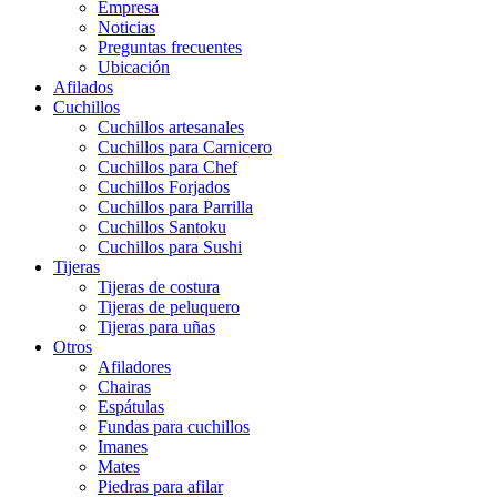
Empresa
Noticias
Preguntas frecuentes
Ubicación
Afilados
Cuchillos
Cuchillos artesanales
Cuchillos para Carnicero
Cuchillos para Chef
Cuchillos Forjados
Cuchillos para Parrilla
Cuchillos Santoku
Cuchillos para Sushi
Tijeras
Tijeras de costura
Tijeras de peluquero
Tijeras para uñas
Otros
Afiladores
Chairas
Espátulas
Fundas para cuchillos
Imanes
Mates
Piedras para afilar