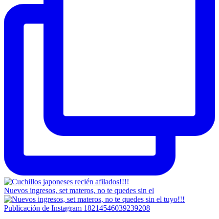
Nuevos ingresos, set materos, no te quedes sin el
Publicación de Instagram 18214546039239208