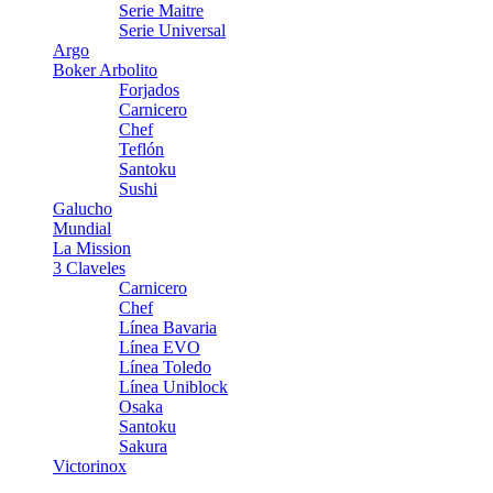
Serie Maitre
Serie Universal
Argo
Boker Arbolito
Forjados
Carnicero
Chef
Teflón
Santoku
Sushi
Galucho
Mundial
La Mission
3 Claveles
Carnicero
Chef
Línea Bavaria
Línea EVO
Línea Toledo
Línea Uniblock
Osaka
Santoku
Sakura
Victorinox