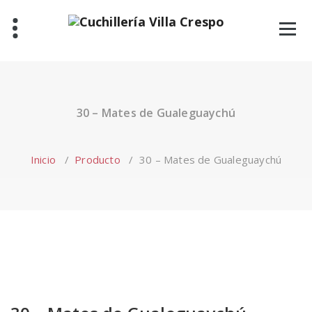
Saltar
al
contenido
30 – Mates de Gualeguaychú
Inicio
/
Producto
/
30 – Mates de Gualeguaychú