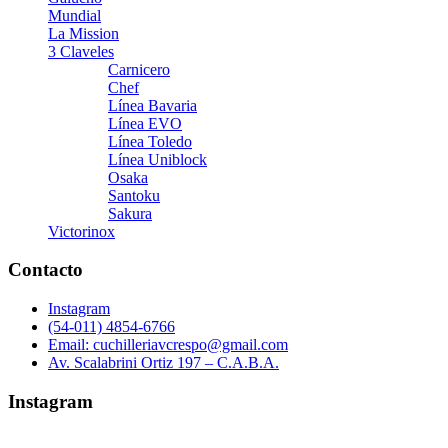
Mundial
La Mission
3 Claveles
Carnicero
Chef
Línea Bavaria
Línea EVO
Línea Toledo
Línea Uniblock
Osaka
Santoku
Sakura
Victorinox
Contacto
Instagram
(54-011) 4854-6766
Email: cuchilleriavcrespo@gmail.com
Av. Scalabrini Ortiz 197 – C.A.B.A.
Instagram