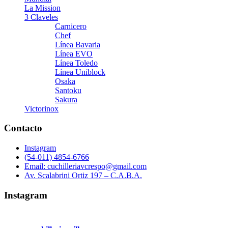
La Mission
3 Claveles
Carnicero
Chef
Línea Bavaria
Línea EVO
Línea Toledo
Línea Uniblock
Osaka
Santoku
Sakura
Victorinox
Contacto
Instagram
(54-011) 4854-6766
Email: cuchilleriavcrespo@gmail.com
Av. Scalabrini Ortiz 197 – C.A.B.A.
Instagram