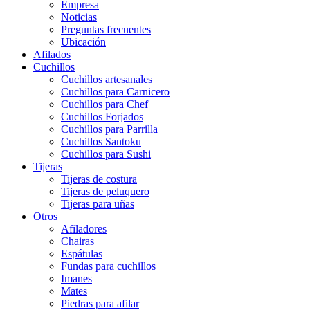
Empresa
Noticias
Preguntas frecuentes
Ubicación
Afilados
Cuchillos
Cuchillos artesanales
Cuchillos para Carnicero
Cuchillos para Chef
Cuchillos Forjados
Cuchillos para Parrilla
Cuchillos Santoku
Cuchillos para Sushi
Tijeras
Tijeras de costura
Tijeras de peluquero
Tijeras para uñas
Otros
Afiladores
Chairas
Espátulas
Fundas para cuchillos
Imanes
Mates
Piedras para afilar