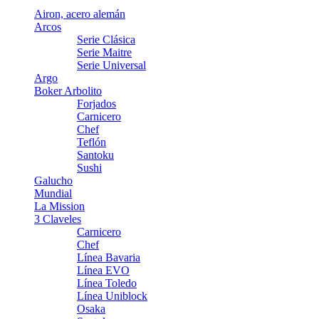
Airon, acero alemán
Arcos
Serie Clásica
Serie Maitre
Serie Universal
Argo
Boker Arbolito
Forjados
Carnicero
Chef
Teflón
Santoku
Sushi
Galucho
Mundial
La Mission
3 Claveles
Carnicero
Chef
Línea Bavaria
Línea EVO
Línea Toledo
Línea Uniblock
Osaka